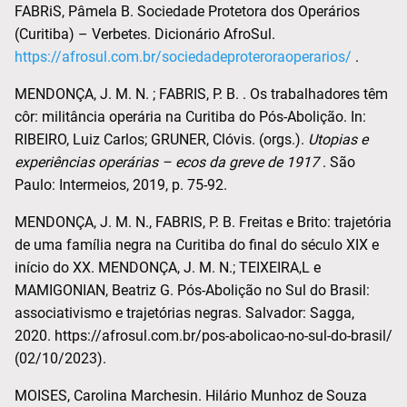
FABRiS, Pâmela B. Sociedade Protetora dos Operários
(Curitiba) – Verbetes. Dicionário AfroSul.
https://afrosul.com.br/sociedadeproteroraoperarios/
.
MENDONÇA, J. M. N. ; FABRIS, P. B. . Os trabalhadores têm
côr: militância operária na Curitiba do Pós-Abolição. In:
RIBEIRO, Luiz Carlos; GRUNER, Clóvis. (orgs.).
Utopias e
experiências operárias – ecos da greve de 1917
. São
Paulo: Intermeios, 2019, p. 75-92.
MENDONÇA, J. M. N., FABRIS, P. B. Freitas e Brito: trajetória
de uma família negra na Curitiba do final do século XIX e
início do XX. MENDONÇA, J. M. N.; TEIXEIRA,L e
MAMIGONIAN, Beatriz G. Pós-Abolição no Sul do Brasil:
associativismo e trajetórias negras. Salvador: Sagga,
2020. https://afrosul.com.br/pos-abolicao-no-sul-do-brasil/
(02/10/2023).
MOISES, Carolina Marchesin.
Hilário Munhoz de Souza