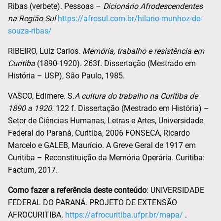
Ribas (verbete). Pessoas –
Dicionário Afrodescendentes
na Região Sul
https://afrosul.com.br/hilario-munhoz-de-
souza-ribas/
RIBEIRO, Luiz Carlos.
Memória, trabalho e resistência em
Curitiba
(1890-1920). 263f. Dissertação (Mestrado em
História – USP), São Paulo, 1985.
VASCO, Edimere. S
.A cultura do trabalho na Curitiba de
1890 a 1920.
122 f. Dissertação (Mestrado em História) –
Setor de Ciências Humanas, Letras e Artes, Universidade
Federal do Paraná, Curitiba, 2006 FONSECA, Ricardo
Marcelo e GALEB, Maurício. A Greve Geral de 1917 em
Curitiba – Reconstituição da Memória Operária. Curitiba:
Factum, 2017.
Como fazer a referência deste conteúdo
: UNIVERSIDADE
FEDERAL DO PARANÁ. PROJETO DE EXTENSÃO
AFROCURITIBA.
https://afrocuritiba.ufpr.br/mapa/
.